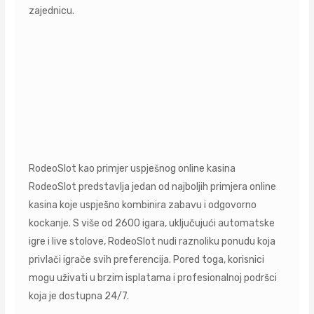
zajednicu.
RodeoSlot kao primjer uspješnog online kasina
RodeoSlot predstavlja jedan od najboljih primjera online
kasina koje uspješno kombinira zabavu i odgovorno
kockanje. S više od 2600 igara, uključujući automatske
igre i live stolove, RodeoSlot nudi raznoliku ponudu koja
privlači igrače svih preferencija. Pored toga, korisnici
mogu uživati u brzim isplatama i profesionalnoj podršci
koja je dostupna 24/7.