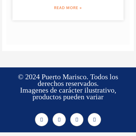
READ MORE »
© 2024 Puerto Marisco. Todos los
derechos reservados.
Imagenes de carácter ilustrativo,
productos pueden variar
F
I
W
T
a
n
h
i
c
s
a
k
e
t
t
t
b
a
s
o