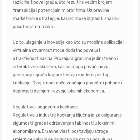
različite tipove igrača, što rezultira većim brojem
transakcija i potencijalnim profitima. Uz pravilne
marketinške strategije, kasino može izgraditi snažnu
prisutnost na tržištu.
Uz to, ulaganje u inovacije kao što su mobilne aplikacije i
virtualna stvarnost može dodatno povećati
atraktivnost kasina. Pružajući igračima jedinstveno i
interaktivno iskustvo, kasina mogu privući novu
generaciju igrača koji preferiraju moderni pristup
kockanju. Ovaj trend može značajno povećati prihode i
doprinijeti daljnjem razvoju lokalnih ekonomija.
Regulativa i odgovorno kockanje
Regulativa u industriji kockanja ključna je za osiguranje
sigurnosti igrača i održavanje stabilnosti u lokalnim
ekonomijama. Državne vlasti postavljaju stroge
smjernice kako bi se osiguralo da kasina posluju na