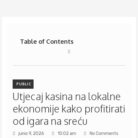
Ir
al
contenido
Table of Contents
PUBLIC
Utjecaj kasina na lokalne
ekonomije kako profitirati
od igara na sreću
junio 9, 2026
10:02 am
No Comments