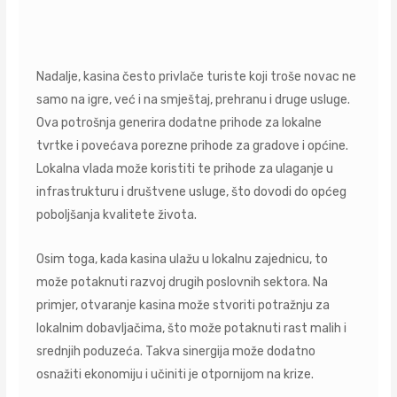
Nadalje, kasina često privlače turiste koji troše novac ne
samo na igre, već i na smještaj, prehranu i druge usluge.
Ova potrošnja generira dodatne prihode za lokalne
tvrtke i povećava porezne prihode za gradove i općine.
Lokalna vlada može koristiti te prihode za ulaganje u
infrastrukturu i društvene usluge, što dovodi do općeg
poboljšanja kvalitete života.
Osim toga, kada kasina ulažu u lokalnu zajednicu, to
može potaknuti razvoj drugih poslovnih sektora. Na
primjer, otvaranje kasina može stvoriti potražnju za
lokalnim dobavljačima, što može potaknuti rast malih i
srednjih poduzeća. Takva sinergija može dodatno
osnažiti ekonomiju i učiniti je otpornijom na krize.