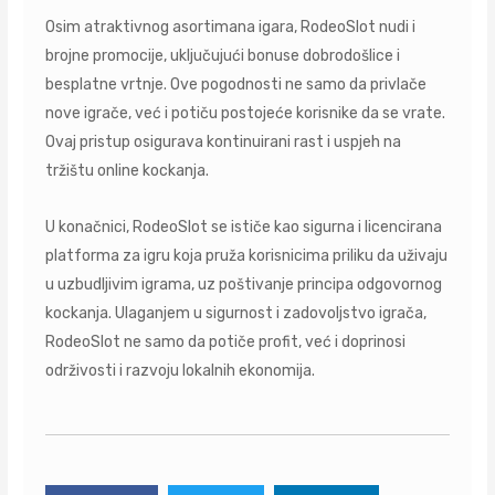
Osim atraktivnog asortimana igara, RodeoSlot nudi i
brojne promocije, uključujući bonuse dobrodošlice i
besplatne vrtnje. Ove pogodnosti ne samo da privlače
nove igrače, već i potiču postojeće korisnike da se vrate.
Ovaj pristup osigurava kontinuirani rast i uspjeh na
tržištu online kockanja.
U konačnici, RodeoSlot se ističe kao sigurna i licencirana
platforma za igru koja pruža korisnicima priliku da uživaju
u uzbudljivim igrama, uz poštivanje principa odgovornog
kockanja. Ulaganjem u sigurnost i zadovoljstvo igrača,
RodeoSlot ne samo da potiče profit, već i doprinosi
održivosti i razvoju lokalnih ekonomija.