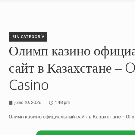
SIN CATEGORÍA
Олимп казино офици
Преимущества
сайт в Казахстане – 
Игры В Olimp
Casino
Casino
Преимущества
Игры В Olimp
Casino
junio 10, 2026
1:48 pm
Как
Олимп казино официальный сайт в Казахстане – Olim
Начать
Играть
В