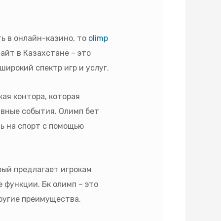
ь в онлайн-казино, то
olimp
айт в Казахстане – это
широкий спектр игр и услуг.
кая контора, которая
ивные события. Олимп бет
ть на спорт с помощью
орый предлагает игрокам
е функции. Бк олимп – это
другие преимущества.