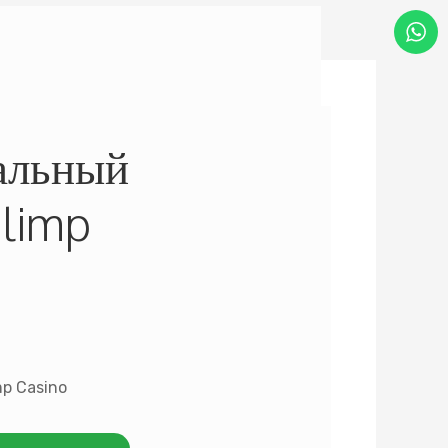
альный
Olimp
p Casino