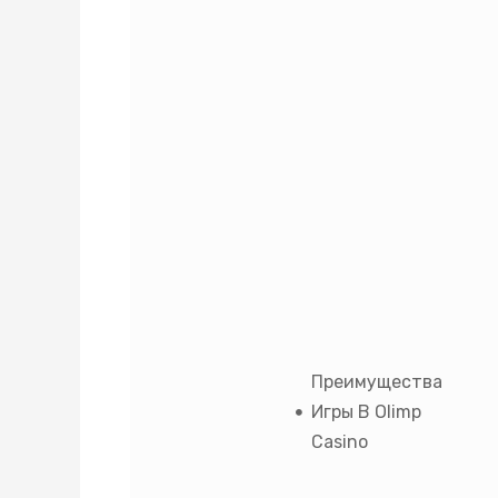
Преимущества
Игры В Olimp
Casino