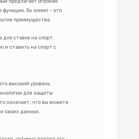
орый предлагает игрокам
е функции. Бк олимп – это
другие преимущества.
а для ставок на спорт.
о и ставить на спорт с
 это высокий уровень
ехнологии для защиты
то означает, что вы можете
ти своих данных.
еств, которые делают его