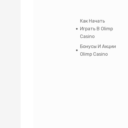
Как Начать
Играть В Olimp
Casino
Бонусы И Акции
Olimp Casino