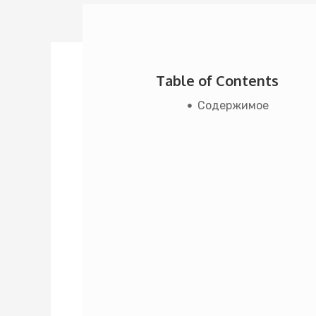
Ir
al
contenido
Table of Contents
Содержимое