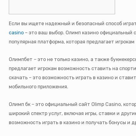
Игры В Olimp
Casino
Если вы ищете надежный и безопасный способ играт
casino
– это ваш выбор. Олимп казино официальный с
популярная платформа, которая предлагает игрокам 
Олимпбет – это не только казино, а также букмекерс
Бонусы
предлагает игрокам возможность ставить на спорт
Для
скачать – это возможность играть в казино и стави
Новых
мобильного приложения.
Игроков
Emerson
Олимп бк – это официальный сайт Olimp Casino, кот
Lopez
широкий спектр услуг, включая игры, ставки и други
You
возможность играть в казино и получать бонусы и 
Might