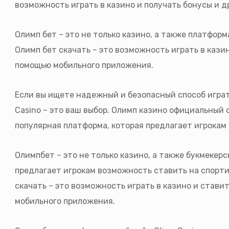
возможность играть в казино и получать бонусы и 
Олимп бет – это не только казино, а также платформ
Олимп бет скачать – это возможность играть в казин
помощью мобильного приложения.
Если вы ищете надежный и безопасный способ играть
Casino – это ваш выбор. Олимп казино официальный 
популярная платформа, которая предлагает игрокам 
Олимпбет – это не только казино, а также букмекерс
предлагает игрокам возможность ставить на спорт
скачать – это возможность играть в казино и стави
мобильного приложения.