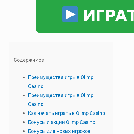
Olimp
ИГРА
Casino
Бонусы
И
Акции
Olimp
Casino
Содержимое
Бонусы
Для
Преимущества игры в Olimp
Новых
Casino
Игроков
Преимущества игры в Olimp
Casino
Как начать играть в Olimp Casino
Бонусы и акции Olimp Casino
Преимущества
Бонусы для новых игроков