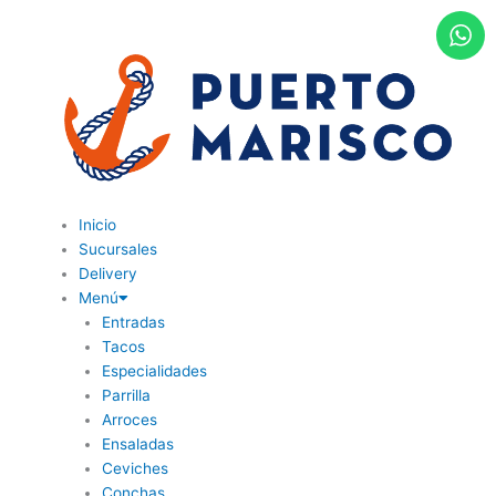
Ir
al
contenido
Inicio
Sucursales
Delivery
Menú
Entradas
Tacos
Especialidades
Parrilla
Arroces
Ensaladas
Ceviches
Conchas