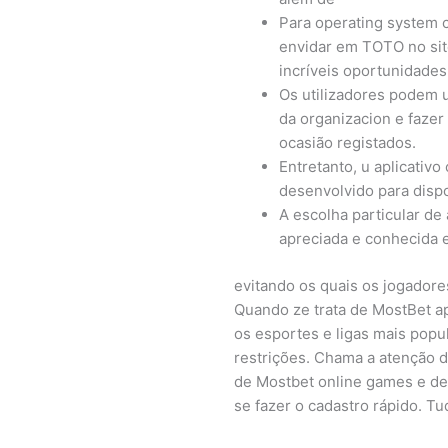
Para operating system c
envidar em TOTO no sit
incríveis oportunidades
Os utilizadores podem u
da organizacion e faze
ocasião registados.
Entretanto, u aplicativo
desenvolvido para dispo
A escolha particular de
apreciada e conhecida e
evitando os quais os jogador
Quando ze trata de MostBet ap
os esportes e ligas mais popu
restrições. Chama a atenção 
de Mostbet online games e de
se fazer o cadastro rápido. T