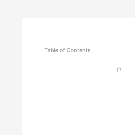
Ir
al
contenido
Table of Contents