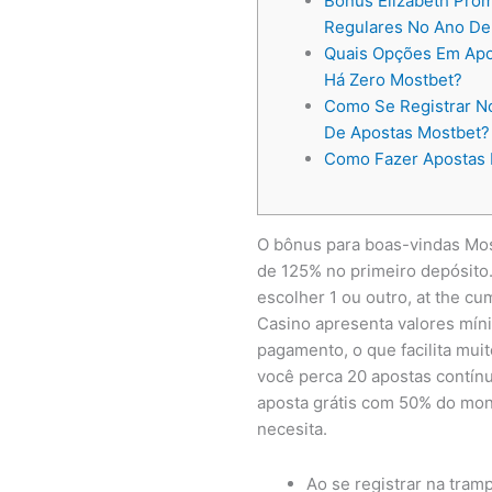
Bônus Elizabeth Pro
Regulares No Ano De
Quais Opções Em Apo
Há Zero Mostbet?
Como Se Registrar No
De Apostas Mostbet?
Como Fazer Apostas 
O bônus para boas-vindas Mos
de 125% no primeiro depósito.
escolher 1 ou outro, at the c
Casino apresenta valores mín
pagamento, o que facilita mui
você perca 20 apostas contínu
aposta grátis com 50% do mon
necesita.
Ao se registrar na tram