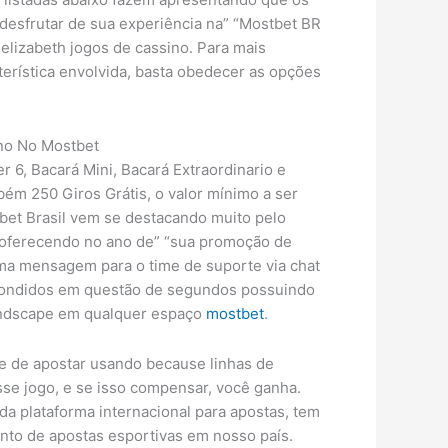
desfrutar de sua experiência na” “Mostbet BR
lizabeth jogos de cassino. Para mais
erística envolvida, basta obedecer as opções
no No Mostbet
6, Bacará Mini, Bacará Extraordinario e
bém 250 Giros Grátis, o valor mínimo a ser
bet Brasil vem se destacando muito pelo
 oferecendo no ano de” “sua promoção de
a mensagem para o time de suporte via chat
ondidos em questão de segundos possuindo
andscape em qualquer espaço
mostbet
.
de de apostar usando because linhas de
sse jogo, e se isso compensar, você ganha.
a plataforma internacional para apostas, tem
nto de apostas esportivas em nosso país.