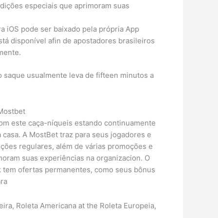
dições especiais que aprimoram suas
ra iOS pode ser baixado pela própria App
stá disponível afin de apostadores brasileiros
mente.
saque usualmente leva de fifteen minutos a
Mostbet
com este caça-níqueis estando continuamente
 casa. A MostBet traz para seus jogadores e
ções regulares, além de várias promoções e
moram suas experiências na organizacion. O
k tem ofertas permanentes, como seus bônus
ara
eira, Roleta Americana at the Roleta Europeia,