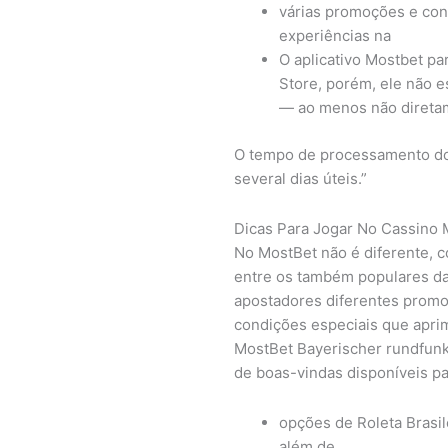
várias promoções e con
experiências na
O aplicativo Mostbet pa
Store, porém, ele não e
— ao menos não direta
O tempo de processamento do 
several dias úteis.”
Dicas Para Jogar No Cassino 
No MostBet não é diferente, 
entre os também populares da
apostadores diferentes promo
condições especiais que apri
MostBet Bayerischer rundfun
de boas-vindas disponíveis p
opções de Roleta Brasil
além de