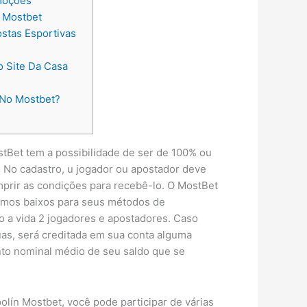
moções
 Mostbet
stas Esportivas
 Site Da Casa
No Mostbet?
tBet tem a possibilidade de ser de 100% ou
 No cadastro, u jogador ou apostador deve
umprir as condições para recebê-lo. O MostBet
imos baixos para seus métodos de
to a vida 2 jogadores e apostadores. Caso
as, será creditada em sua conta alguma
to nominal médio de seu saldo que se
polín Mostbet, você pode participar de várias