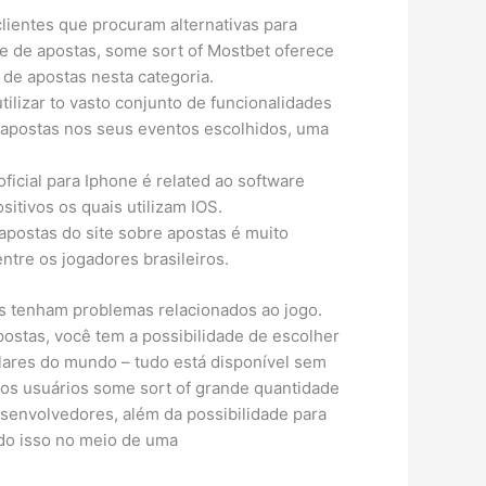
lientes que procuram alternativas para
e de apostas, some sort of Mostbet oferece
 de apostas nesta categoria.
tilizar to vasto conjunto de funcionalidades
r apostas nos seus eventos escolhidos, uma
 oficial para Iphone é related ao software
sitivos os quais utilizam IOS.
 apostas do site sobre apostas é muito
ntre os jogadores brasileiros.
es tenham problemas relacionados ao jogo.
ostas, você tem a possibilidade de escolher
lares do mundo – tudo está disponível sem
dos usuários some sort of grande quantidade
senvolvedores, além da possibilidade para
udo isso no meio de uma