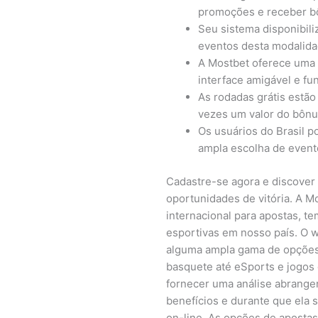
promoções e receber b
Seu sistema disponibili
eventos desta modalida
A Mostbet oferece uma 
interface amigável e fu
As rodadas grátis estão
vezes um valor do bônu
Os usuários do Brasil 
ampla escolha de event
Cadastre-se agora e discove
oportunidades de vitória. A 
internacional para apostas, t
esportivas em nosso país. O we
alguma ampla gama de opções 
basquete até eSports e jogos 
fornecer uma análise abrange
benefícios e durante que ela 
on-line. As opções de apostas