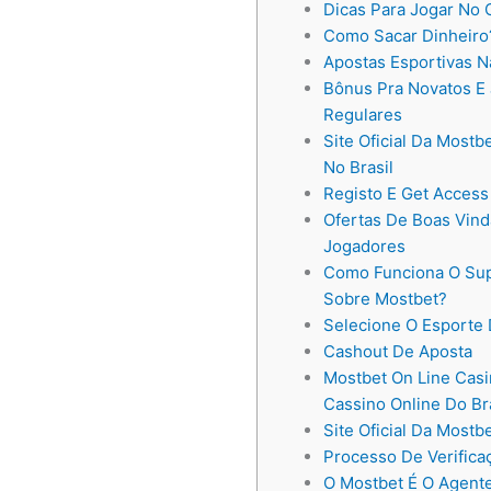
Dicas Para Jogar No 
Como Sacar Dinheiro
Apostas Esportivas N
Bônus Pra Novatos E
Regulares
Site Oficial Da Mostb
No Brasil
Registo E Get Access
Ofertas De Boas Vind
Jogadores
Como Funciona O Sup
Sobre Mostbet?
Selecione O Esporte
Cashout De Aposta
Mostbet On Line Casi
Cassino Online Do Br
Site Oficial Da Mostbe
Processo De Verifica
O Mostbet É O Agent