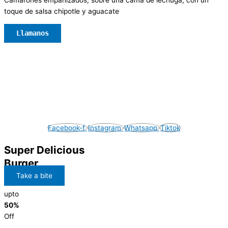
Camarones empanizados, sobre una cama de lechuga, con un
toque de salsa chipotle y aguacate
Llamanos
© 2024 Puerto Marisco. Todos los
derechos reservados.
Imagenes de carácter ilustrativo,
productos pueden variar
Facebook-f
Instagram
Whatsapp
Tiktok
Super Delicious
Burger
Take a bite
upto
50%
Off