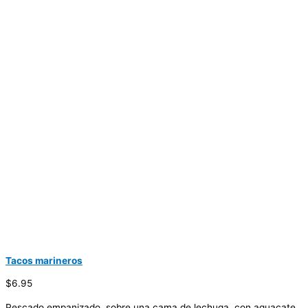
Tacos marineros
$6.95
Pescado empanizado, sobre una cama de lechuga, con aguacate,