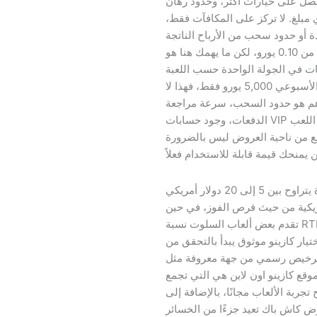
صل على خيارات أكثر، وحدود رهان
 مبلغ. لا تركز على المكافآت فقط،
أو حدود سحب من الأرباح الناتجة
عن البونص. بعض مواقع الكازينو تتيح رهانات تبدأ من 0.10 يورو، لكن ما يهمك هنا هو
ات في الجولة الواحدة حسب اللعبة
والمزود. قد يبدو الموقع ممتازاً، لكن إذا كان الحد الأسبوعي 5,000 يورو فقط، فهذا لا
هم هو حدود السحب، سرعة مراجعة
الدفعات، وجود حسابات VIP أو مدير حساب، بالإضافة إلى حدود رهان تناسب اللعب
ع من ناحية العروض ليس بالضرورة
الحد الأدنى للإيداع يختلف من كازينو لآخر، لكنه عادة يتراوح بين 5 إلى 20 دولار أمريكي
لأمريكية من حيث فرص الفوز، في حين
تقدم بعض ألعاب السلوت نسبة RTP مرتفعة مثل Mega Joker وBlood Suckers، مما
ختيار كازينو موثوق يبدأ بالتحقق من
رسمي من جهة معروفة مثل Curacao أو MGA، والاطلاع على تقييمات
وقع كازينو اون لاين هي التي تجمع
تجربة الألعاب مجانًا، بالإضافة إلى