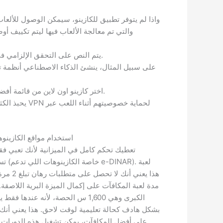
واذا لم يتوفر تطبيق للكازينو، سيمكن الوصول للألعا
والتي تم معالجة الألعاب فيها ليتم تكييف أ
يتم النص على التحقق الإلزامي في شروط اتفاقية المستخدم.
على سبيل المثال، ينشئ الذكاء الاصطناعي أنظمة ت
اختر كازينو اون لاين من قائمة أفضل الكازينزهات المُتاحة لدينا.
يحبذ الكثير من ال
استخدام مواقع الكازينوه
تعطيك تحكم كامل في الميزانية لأنك تعبي فق
تستعم
مدة لعبة المكافآت على إكمال الميزة البرية اللاصقة.
الكبرى وهي 1,600 س الحصة، لأنه عند
بشكل هادف كحالة تعليمية لوقت لاحق. هذا يعني أنك
على أفضل المكافآت، يمكن تشغيل هذه الدورات ا