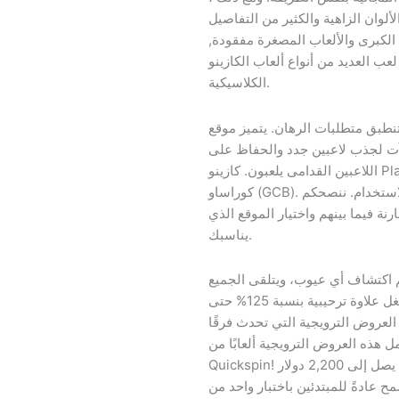
ألوان الزاهية والكثير من التفاصيل
 الكبرى والألعاب المصغرة مفقودة,
ب العديد من أنواع ألعاب الكازينو
الكلاسيكية.
نطبق متطلبات الرهان. يتميز موقع
افآت لجذب لاعبين جدد والحفاظ على
اللاعبين القدامى يلعبون. كازينو Playamo عبر الإنترنت مرخص ومنظم أيضا من قبل
كوراساو (GCB). يتمتع الكازينو بتجربة لعب ممتازة وتصميم سهل الاستخدام. ننصحكم
نة فيما بينهم واختيار الموقع الذي
يناسبك.
وق منذ عام 2009، ولم يتم اكتشاف أي عيوب، ويتلقى الجميع
مدفوعات أرباحهم في الوقت المحدد. يقدم هذا المشغل علاوة ترحيبية بنسبة 125% حتى
يد من العروض الترويجية التي تحدث فرقًا
العروض الترويجية ألعابًا من Netent و Microgaming و Playtech و
Quickspin! كن على علم أنه عند وصولك، لا تحصل فقط على ما يصل إلى 2,200 دولار
مح عادةً للمبتدئين باختبار واحد من