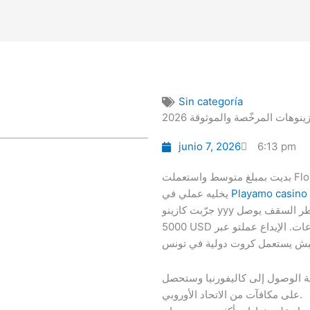
Sin categoría
نوهات المرخّصة والموثوقة 2026
junio 7, 2026
6:13 pm
بديت بمبلغ متوسط واستعملت Flouci عبر كاش إيجنت، والإيداع عدى في دقايق وهذا
تونس للاعبين اللي يحبوا طرق دفع محلية. وقت
Playamo casino
يخليه عملي في
جرّبت كازينو yyy حسّيتو موجه أكثر للي يحب يلعب بمبالغ محترمة، خاطر السقف يوصل
5000 USD على ثلاثة إيداعات. الإيداع عملتو عبر Orange Money عن طريق كاش
انية الوصول إلى كاليفورنيا وستحصل
على مكافآت من الاتحاد الأوروبي.