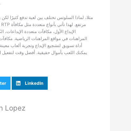
200 مزود متاح ف
مثلا، لماذا السلوتس تختلف بين لعبة تدفع كثيرًا لكن بص
الإيداع الأول، مكافآت متعددة الإيداعات، ا
المراهنات في مواقع المراهنات الرياضية. مكافآت 
أداة تسويق لتشجيع الإيداع وتجربة ألعاب معينة. 
يمكنك اللعب بأموال حقيقية. أفضل وقت لتفعيل الح
ter
LinkedIn
n Lopez