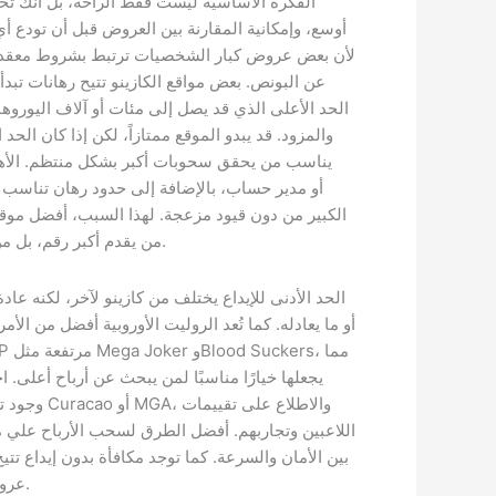
الفكرة الأساسية ليست فقط الراحة، بل أنك تح
أوسع، وإمكانية المقارنة بين العروض قبل أن تودع أي
لأن بعض عروض كبار الشخصيات ترتبط بشروط معقدة 
الحد الأعلى الذي قد يصل إلى مئات أو آلاف اليوروه
يناسب من يحقق سحوبات أكبر بشكل منتظم. الأ
الكبير من دون قيود مزعجة. لهذا السبب، أفضل موق
من يقدم أكبر رقم، بل من يمنحك قيمة قابلة للاستخدام فعلاً.
أو ما يعادله. كما تُعد الروليت الأوروبية أفضل من ا
يجعلها خيارًا مناسبًا لمن يبحث عن أرباح أعلى. ا
وجود ترخيص 
اللاعبين وتجاربهم. أفضل الطرق لسحب الأرباح علي م
بين الأمان والسرعة. كما توجد مكافأة بدون إيداع تتيح 
عروض كاش باك تعيد جزءًا من الخسائر.