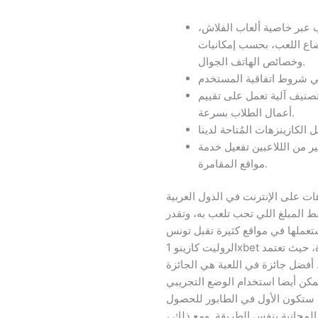
ب عبر خاصية ألعاب الفلاش،
وضاع اللعب، بحسب إمكانيات
وخصائص الهاتف الجوال.
صنيف آلية تعمل على تقييم
أعمال الطلاب بسرعة.
للاعبين تفعيل خدمة VPN لحماية خصوصيتهم أثناء اللعب عبر
مواقع المقامرة.
ات على الإنترنت في الدول العربية
ط المبلغ اللي تحب تلعب به، وتقدر
لها في مواقع كثيرة تقبل تونس (خاصة الكازينوهات اللي تدعم e-DINAR). لعبة
الروليت كازينو 1xbet هذا يعني أنك لا تحصل على متطلبات رهان تبلغ 2 مرة، حيث تعتمد
 أفضل جائزة في اللعبة هي الجائزة
ها فقط يمكن أيضا استخدام الوضع التجريبي
 ستكون الأول في الطابور للحصول
لمجانية بنفس الطريقة. ومع ذلك ،