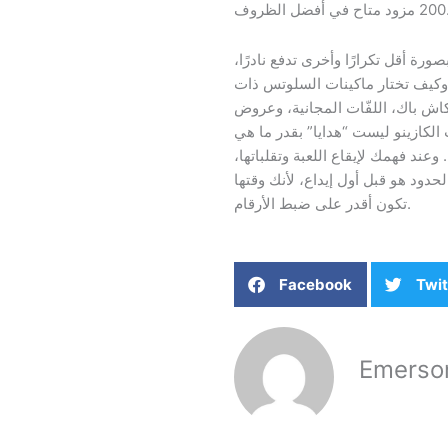
ي أفضل الظروف.
ورة أقل تكرارًا وأخرى تدفع نادرًا،
وكيف تختار ماكينات السلوتس ذات RTP مرتفع. لهذا تأتي بأنواع متعددة مثل مكافأة
لكاش باك، اللفّات المجانية، وعروض
الكازينو ليست “هدايا” بقدر ما هي
وعند فهمك لإيقاع اللعبة وتقلباتها،
دود هو قبل أول إيداع، لأنك وقتها
تكون أقدر على ضبط الأرقام.
Facebook
Twit
Emerso