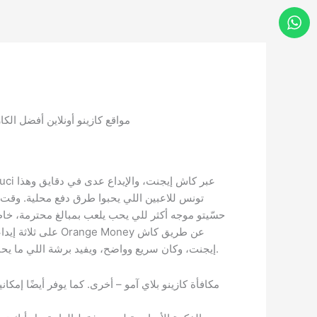
مواقع كازينو أونلاين أفضل الكازي
إيجنت، وكان سريع وواضح، ويفيد برشة اللي ما يحبش يستعمل كروت دولية في تونس.
مكافأة كازينو بلاي آمو – أخرى. كما يوفر أيضًا إمك