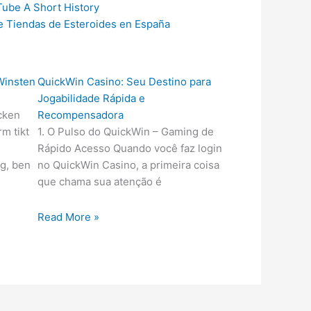
ube A Short History
e Tiendas de Esteroides en España
Winsten
QuickWin Casino: Seu Destino para
Jogabilidade Rápida e
icken
Recompensadora
m tikt
1. O Pulso do QuickWin – Gaming de
Rápido Acesso Quando você faz login
g, ben
no QuickWin Casino, a primeira coisa
que chama sua atenção é
Read More »