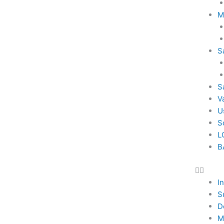
M
S
S
V
U
S
L
B
In
S
D
M