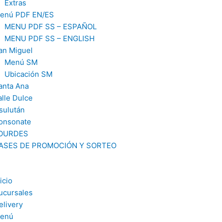
Extras
enú PDF EN/ES
MENU PDF SS – ESPAÑOL
MENU PDF SS – ENGLISH
an Miguel
Menú SM
Ubicación SM
anta Ana
alle Dulce
sulután
onsonate
OURDES
ASES DE PROMOCIÓN Y SORTEO
icio
ucursales
elivery
enú