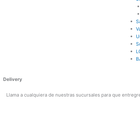
S
V
U
S
L
B
Delivery
Llama a cualquiera de nuestras sucursales para que entregre