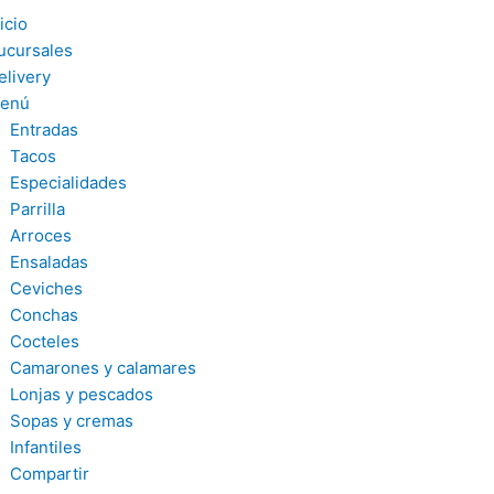
icio
ucursales
elivery
enú
Entradas
Tacos
Especialidades
Parrilla
Arroces
Ensaladas
Ceviches
Conchas
Cocteles
Camarones y calamares
Lonjas y pescados
Sopas y cremas
Infantiles
Compartir