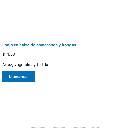
Lonja en salsa de camarones y hongos
$14.50
Arroz, vegetales y tortilla
Llamanos
© 2024 Puerto Marisco. Todos los
derechos reservados.
Imagenes de carácter ilustrativo,
productos pueden variar