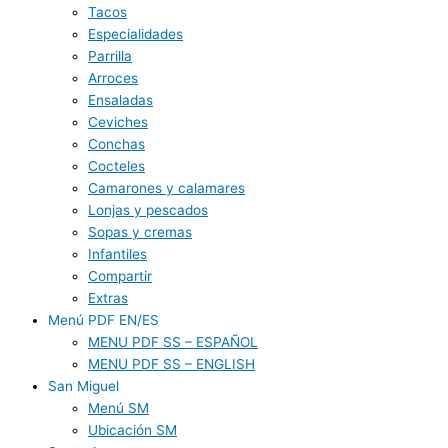
Tacos
Especialidades
Parrilla
Arroces
Ensaladas
Ceviches
Conchas
Cocteles
Camarones y calamares
Lonjas y pescados
Sopas y cremas
Infantiles
Compartir
Extras
Menú PDF EN/ES
MENU PDF SS – ESPAÑOL
MENU PDF SS – ENGLISH
San Miguel
Menú SM
Ubicación SM