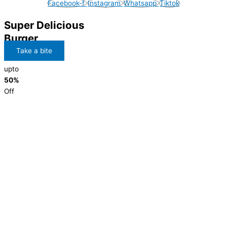
Facebook-f
Instagram
Whatsapp
Tiktok
Super Delicious
Burger
Take a bite
upto
50%
Off